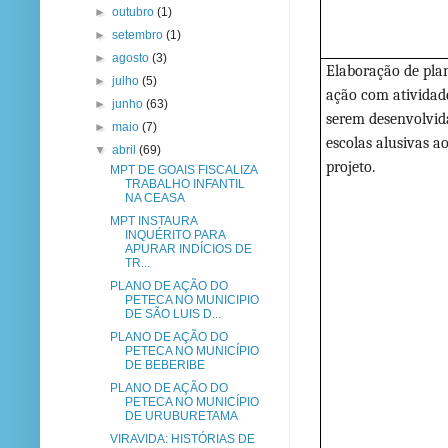
►
outubro
(1)
►
setembro
(1)
►
agosto
(3)
Elaboração de pla
►
julho
(5)
ação com atividad
►
junho
(63)
serem desenvolvid
►
maio
(7)
escolas alusivas a
▼
abril
(69)
projeto.
MPT DE GOAIS FISCALIZA
TRABALHO INFANTIL
NA CEASA
MPT INSTAURA
INQUÉRITO PARA
APURAR INDÍCIOS DE
TR...
PLANO DE AÇÃO DO
PETECA NO MUNICIPIO
DE SÃO LUIS D...
PLANO DE AÇÃO DO
PETECA NO MUNICÍPIO
DE BEBERIBE
PLANO DE AÇÃO DO
PETECA NO MUNICÍPIO
DE URUBURETAMA
VIRAVIDA: HISTÓRIAS DE