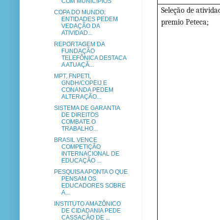
COM MUNICÍPIOS
Seleção de ativida
COPA DO MUNDO:
ENTIDADES PEDEM
premio Peteca;
VEDAÇÃO DA
ATIVIDAD...
REPORTAGEM DA
FUNDAÇÃO
TELEFÔNICA DESTACA
A ATUAÇÃ...
MPT, FNPETI,
GNDH/COPEIJ E
CONANDA PEDEM
ALTERAÇÃO...
SISTEMA DE GARANTIA
DE DIREITOS
COMBATE O
TRABALHO...
BRASIL VENCE
COMPETIÇÃO
INTERNACIONAL DE
EDUCAÇÃO ...
PESQUISA APONTA O QUE
PENSAM OS
EDUCADORES SOBRE
A...
INSTITUTO AMAZÔNICO
DE CIDADANIA PEDE
CASSAÇÃO DE ...