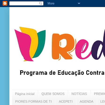
Página inicial
QUEM SOMOS
NOTÍCIAS
PREMI
PIORES FORMAS DE TI
ACEPETI
AGENDA
LE