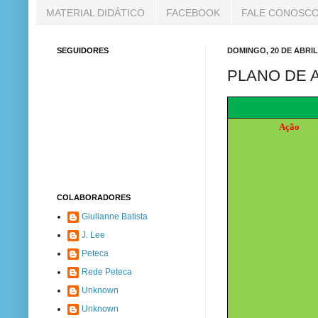
MATERIAL DIDÁTICO
FACEBOOK
FALE CONOSC
SEGUIDORES
DOMINGO, 20 DE ABRIL
PLANO DE 
Ação
COLABORADORES
Giulianne Batista
J. Lee
Peteca
Rede Peteca
Unknown
Unknown