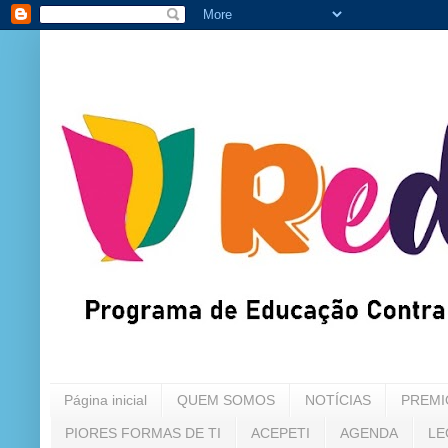
Página inicial
QUEM SOMOS
NOTÍCIAS
PREMI
PIORES FORMAS DE TI
ACEPETI
AGENDA
LE